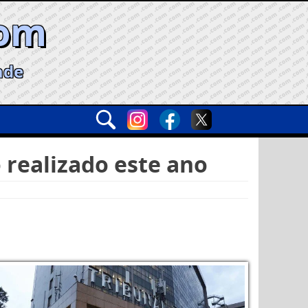
com
ade
o realizado este ano