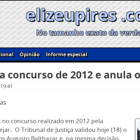
elizeupires .
No tamanho exato da verd
ional
Opinião
Informe especial
da concurso de 2012 e anula 
 19:41
oas
 no concurso realizado em 2012 pela
jar. O Tribunal de Justiça validou hoje (18) o
los Augusto Balthazar e, na mesma decisão,