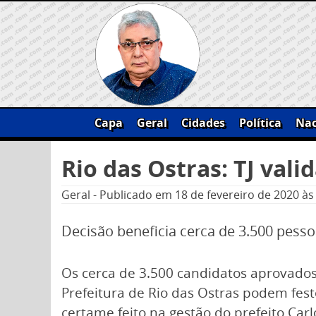
Skip
to
content
Capa
Geral
Cidades
Política
Nac
Pesquisar
Rio das Ostras: TJ vali
por:
Geral
-
Publicado em
18 de fevereiro de 2020
às
Decisão beneficia cerca de 3.500 pess
Os cerca de 3.500 candidatos aprovados
Prefeitura de Rio das Ostras podem feste
certame feito na gestão do prefeito Car