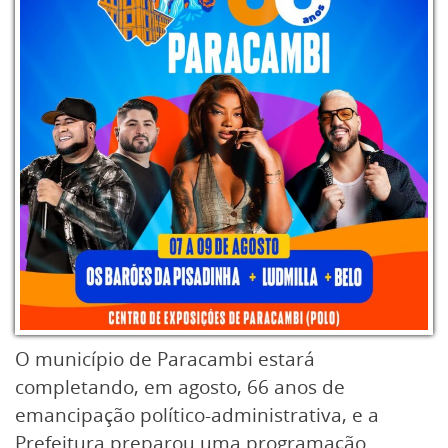
depois, deram origem a novos bairros e
empreendimentos residenciais. Desde então,
milhares de imóveis e, somente nos últimos
12 anos, mais de 3 mil famílias realizaram o
sonho da casa própria por meio dos projetos
desenvolvidos pela empresa, que também
impulsionaram a expansão urbana e a
geração de empregos no Sul Fluminense.
O município de Paracambi estará
completando, em agosto, 66 anos de
emancipação político-administrativa, e a
Prefeitura preparou uma programação