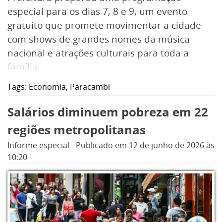
especial para os dias 7, 8 e 9, um evento
gratuito que promete movimentar a cidade
com shows de grandes nomes da música
nacional e atrações culturais para toda a
família.
Tags:
Economia
,
Paracambi
Além dos tradicionais shows musicais, o fim
de semana contará com parque de diversões,
Salários diminuem pobreza em 22
feira de artesanato com expositores locais,
regiões metropolitanas
barracas de comidas típicas e apresentações
Informe especial
-
Publicado em
12 de junho de 2026
às
de artistas locais. O Centro de Exposições de
10:20
Paracambi foi todo planejado com uma
infraestrutura que contará com área azul,
pulseiramento infantil, acessibilidade e um
esquema especial de segurança.