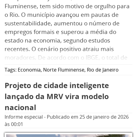
Fluminense, tem sido motivo de orgulho para
o Rio. O município avançou em pautas de
sustentabilidade, aumentou o número de
empregos formais e superou a média do
estado na economia, segundo estudos
recentes. O cenário positivo atraiu mais
moradores. De acordo com o IBGE, o total de
habitantes da região passou de
Tags:
Economia
,
Norte Fluminense
,
Rio de Janeiro
aproximadamente 483 mil em 2022 para
cerca de 519 mil em 2025, o que vem
Projeto de cidade inteligente
movimentando o mercado imobiliário local.
lançado da MRV vira modelo
nacional
Em fevereiro, por exemplo, a MRV, maior
Informe especial
-
Publicado em
25 de janeiro de 2026
construtora da América Latina, lança o Parque
às 00:01
Ilhabela, último condomínio do Reserva
Parque das Ilhas — complexo residencial