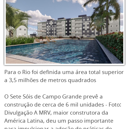
composto por outros dois empreendimentos,
o Parque Marajó e o Parque Abrolhos,
localizado no bairro Parque Pecuária. Cada
edifício conta com sua torre ou blocos
próprios. A mais nova das três edificações do
complexo terá 320 unidades e consolida a
presença da companhia na área.
Para o Rio foi definida uma área total superior
a 3,5 milhões de metros quadrados
O Sete Sóis de Campo Grande prevê a
construção de cerca de 6 mil unidades - Foto:
Divulgação A MRV, maior construtora da
América Latina, deu um passo importante
para impulsionar a adoção de práticas de