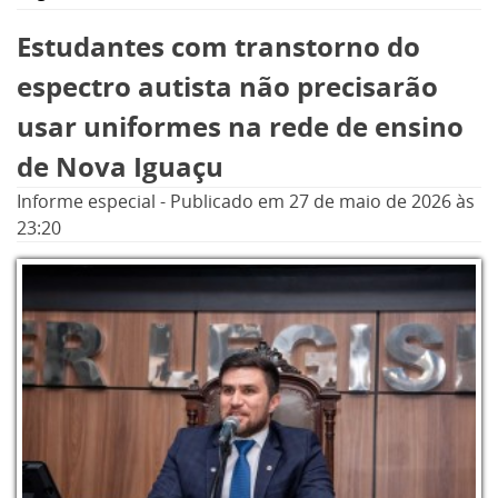
Dívida Social na América Latina (RedODSAL) e
a Pontifícia Universidade Católica do Rio
Estudantes com transtorno do
Grande do Sul (PUC-RS).
espectro autista não precisarão
usar uniformes na rede de ensino
de Nova Iguaçu
Informe especial
-
Publicado em
27 de maio de 2026
às
23:20