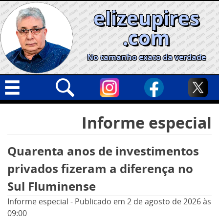
Skip
elizeupires
to
content
.com
No tamanho exato da verdade
Capa
Pesquisar
Informe especial
por:
Geral
Cidades
Quarenta anos de investimentos
Política
privados fizeram a diferença no
Nacional
Sul Fluminense
Opinião
Informe especial
-
Publicado em
2 de agosto de 2026
às
09:00
Informe especial