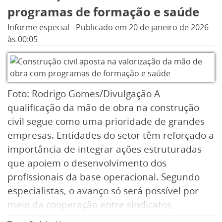
programas de formação e saúde
Com centro cirúrgico próprio, o Hospital do
Informe especial
-
Publicado em
20 de janeiro de 2026
Olho chegou em Itaguaí pelo esforço do
às 00:05
prefeito interino Haroldo Jesus junto ao
Cisbaf, e, segundo a Prefeitura, foi implantado
para oferecer consultas ambulatoriais,
exames e cirurgias de catarata, pterígio e
Foto: Rodrigo Gomes/Divulgação A
granuloma, com duas mil consultas mensais e
qualificação da mão de obra na construção
cerca de 400 cirurgias mensais, realizadas em
civil segue como uma prioridade de grandes
centro cirúrgico próprio da unidade.
empresas. Entidades do setor têm reforçado a
importância de integrar ações estruturadas
que apoiem o desenvolvimento dos
profissionais da base operacional. Segundo
especialistas, o avanço só será possível por
meio da cooperação entre sindicatos,
instituições técnicas e entidades