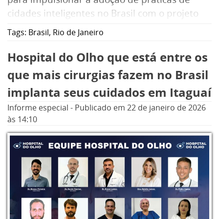
cidades inteligentes no Brasil com o projeto
Cidade Sete Sóis, que se consolida como um
Tags:
Brasil
,
Rio de Janeiro
modelo nacional de desenvolvimento urbano
inteligente e habitação acessível. Presente em
Hospital do Olho que está entre os
seis cidades – São Paulo (SP), Campinas (SP),
que mais cirurgias fazem no Brasil
Salvador (BA), São José dos Campos (SP), Betim
implanta seus cuidados em Itaguaí
(MG) e Rio de Janeiro (RJ) –, a iniciativa
Informe especial
-
Publicado em
22 de janeiro de 2026
responde de forma estruturada a dois dos
às 14:10
principais desafios urbanos brasileiros: o
déficit habitacional e a expansão
desordenada das cidades.