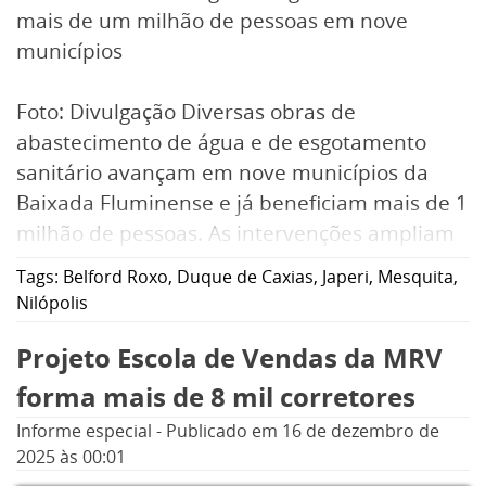
mais de um milhão de pessoas em nove
municípios
Foto: Divulgação Diversas obras de
abastecimento de água e de esgotamento
sanitário avançam em nove municípios da
Baixada Fluminense e já beneficiam mais de 1
milhão de pessoas. As intervenções ampliam
o acesso à água tratada, reduzem o
Tags:
Belford Roxo
,
Duque de Caxias
,
Japeri
,
Mesquita
,
lançamento de esgoto in natura em rios da
Nilópolis
região e contribuem diretamente para a
Projeto Escola de Vendas da MRV
melhoria da saúde pública, da preservação
ambiental e da qualidade de vida da
forma mais de 8 mil corretores
população. As ações fazem parte de um
Informe especial
-
Publicado em
16 de dezembro de
conjunto de investimentos em infraestrutura
2025
às 00:01
executados pela Águas do Rio.