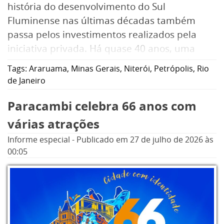
história do desenvolvimento do Sul
Fluminense nas últimas décadas também
passa pelos investimentos realizados pela
iniciativa privada. Há quase 40 anos, uma
pequena construtora iniciava sua trajetória
Tags:
Araruama
,
Minas Gerais
,
Niterói
,
Petrópolis
,
Rio
em Volta Redonda com um objetivo claro:
de Janeiro
crescer junto com a cidade. O que começou
Paracambi celebra 66 anos com
em 1986, com a construção de casas no bairro
Jardim Belvedere, se transformou em um
várias atrações
grupo empresarial com atuação em diferentes
Informe especial
-
Publicado em
27 de julho de 2026
às
segmentos e presença em diversas cidades do
00:05
Rio de Janeiro e de Minas Gerais.
A aposta no desenvolvimento da região veio
cedo. Ainda na década de 1990, o grupo
investiu na aquisição de áreas que, anos