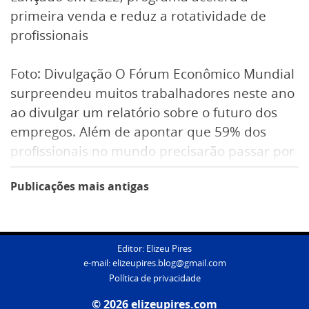
primeira venda e reduz a rotatividade de
profissionais
Foto: Divulgação O Fórum Econômico Mundial
surpreendeu muitos trabalhadores neste ano
ao divulgar um relatório sobre o futuro dos
empregos. Além de apontar que 59% dos
profissionais no mundo precisarão passar por
requalificação até 2030, o documento indica
Navegação
Publicações mais antigas
que a construção civil está entre os setores
por
que deverão ter o maior crescimento de
empregos em termos absolutos nesse
posts
período. Embora represente uma injeção de
Editor: Elizeu Pires
e-mail:
elizeupires.blog@gmail.com
ânimo para quem atua no setor, o dado
Política de privacidade
também reforça a necessidade de se preparar
© 2026 elizeupires.com
para um mercado cada vez mais competitivo.