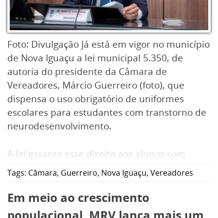
Foto: Divulgação Já está em vigor no município
de Nova Iguaçu a lei municipal 5.350, de
autoria do presidente da Câmara de
Vereadores, Márcio Guerreiro (foto), que
dispensa o uso obrigatório de uniformes
escolares para estudantes com transtorno de
neurodesenvolvimento.
A lei garante esse direito aos alunos com
transtorno do espectro autista, TDAH,
Tags:
Câmara
,
Guerreiro
,
Nova Iguaçu
,
Vereadores
deficiência intelectual, transtornos de
comunicação, transtornos específicos,
Em meio ao crescimento
aprendizagem e transtornos motores.
populacional, MRV lança mais um