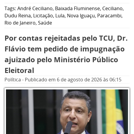
O bate-papo será realizado no Espaço Moriá
Tags:
André Ceciliano
,
Baixada Fluminense
,
Ceciliano
,
Festas e Eventos, no bairro Vila Nova, e
Dudu Reina
,
Licitação
,
Lula
,
Nova Iguaçu
,
Paracambi
,
reunirá representantes de diversos
Rio de Janeiro
,
Saúde
segmentos para discutir prioridades para o
Por contas rejeitadas pelo TCU, Dr.
município e para a Baixada Fluminense, além
de projetos voltados ao desenvolvimento da
Flávio tem pedido de impugnação
região.
ajuizado pelo Ministério Público
Eleitoral
Política
-
Publicado em
6 de agosto de 2026
às 06:15