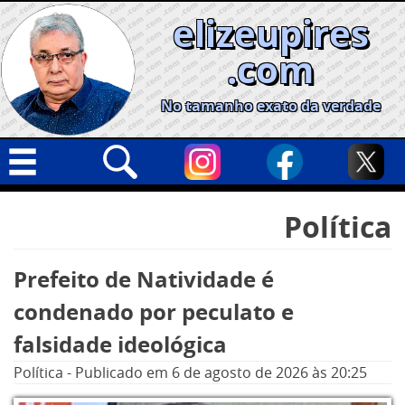
Skip
elizeupires
to
content
.com
No tamanho exato da verdade
Capa
Pesquisar
Política
por:
Geral
Cidades
Prefeito de Natividade é
Política
condenado por peculato e
Nacional
falsidade ideológica
Opinião
Política
-
Publicado em
6 de agosto de 2026
às 20:25
Informe especial