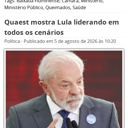
Tags:
Baixada Fluminense
,
Câmara
,
Ministério
,
Queimados, na Baixada Fluminense,
Ministério Público
,
Queimados
,
Saúde
referentes ao exercício de 2007, quando o
Quaest mostra Lula liderando em
hoje deputado ele exercia o cargo de
secretário.
todos os cenários
Política
-
Publicado em
5 de agosto de 2026
às 10:20