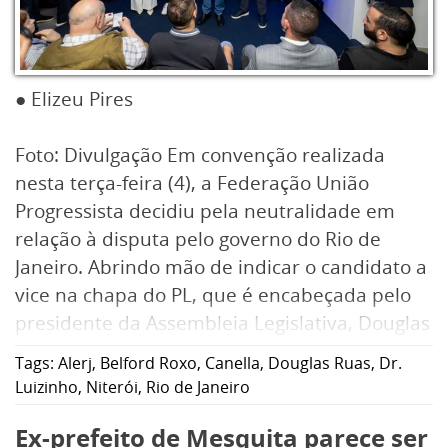
● Elizeu Pires
Foto: Divulgação Em convenção realizada
nesta terça-feira (4), a Federação União
Progressista decidiu pela neutralidade em
relação à disputa pelo governo do Rio de
Janeiro. Abrindo mão de indicar o candidato a
vice na chapa do PL, que é encabeçada pelo
presidente da Assembleia Legislativa, Douglas
Ruas, e de lançar um candidato ao senado.
Tags:
Alerj
,
Belford Roxo
,
Canella
,
Douglas Ruas
,
Dr.
Luizinho
,
Niterói
,
Rio de Janeiro
Ex-prefeito de Mesquita parece ser