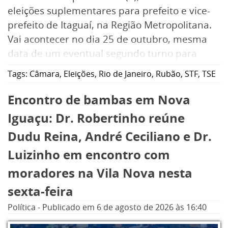
eleições suplementares para prefeito e vice-
prefeito de Itaguaí, na Região Metropolitana.
Vai acontecer no dia 25 de outubro, mesma
data de um eventual segundo turno para
presidente e ou governador. A chapa
Tags:
Câmara
,
Eleições
,
Rio de Janeiro
,
Rubão
,
STF
,
TSE
vencedora exercerá o mandato até 31 de
dezembro de 2028.
Encontro de bambas em Nova
Iguaçu: Dr. Robertinho reúne
A determinação da Corte fluminense foi
Dudu Reina, André Ceciliano e Dr.
possível após o Tribunal Superior Eleitoral
Luizinho em encontro com
(TSE) concluir o julgamento do caso,
mantendo o indeferimento do registro de
moradores na Vila Nova nesta
candidatura de Rubem Vieira de Souza, o Dr.
sexta-feira
Rubão, entendendo que ficou configurado o
Política
-
Publicado em
6 de agosto de 2026
às 16:40
terceiro mandato consecutivo do prefeito, o
que é proibido pela Constituição Federal.