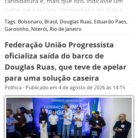
candidatura e, mais que isto, indicasse um
nome para ser seu companheiro de chapa.
Ontem (4), veio a confirmação daquilo que
Tags:
Bolsonaro
,
Brasil
,
Douglas Ruas
,
Eduardo Paes
,
muitos já sabiam, a opção pela neutralidade.
Garotinho
,
Niterói
,
Rio de Janeiro
Federação União Progressista
oficializa saída do barco de
Douglas Ruas, que teve de apelar
para uma solução caseira
Política
-
Publicado em
4 de agosto de 2026
às 14:15