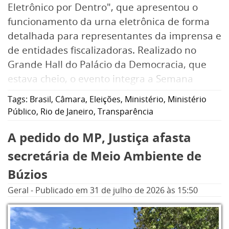
Eletrônico por Dentro", que apresentou o
funcionamento da urna eletrônica de forma
detalhada para representantes da imprensa e
de entidades fiscalizadoras. Realizado no
Grande Hall do Palácio da Democracia, que
estava cheio, o evento integra a Semana
Nacional do Sistema Eletrônico de Votação e
Tags:
Brasil
,
Câmara
,
Eleições
,
Ministério
,
Ministério
permitiu que os participantes conhecessem a
Público
,
Rio de Janeiro
,
Transparência
estrutura interna do equipamento, seus
A pedido do MP, Justiça afasta
mecanismos de segurança e as etapas que
garantem a integridade do processo eleitoral.
secretária de Meio Ambiente de
Búzios
Na abertura da atividade, o presidente do
Geral
-
Publicado em
31 de julho de 2026
às 15:50
TRE-RJ, desembargador Claudio de Mello
Tavares, destacou a importância de ampliar o
conhecimento da população sobre o