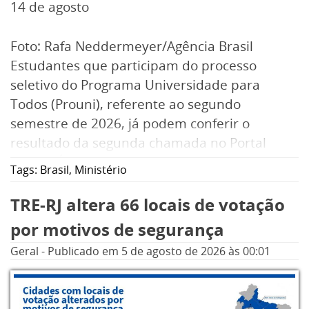
14 de agosto
Foto: Rafa Neddermeyer/Agência Brasil
Estudantes que participam do processo
seletivo do Programa Universidade para
Todos (Prouni), referente ao segundo
semestre de 2026, já podem conferir o
resultado da segunda chamada no Portal
Acesso Único ao Ensino Superior. Em nota, o
Tags:
Brasil
,
Ministério
Ministério da Educação reforçou que o prazo
para os pré-selecionados comprovarem as
TRE-RJ altera 66 locais de votação
informações da inscrição começa nesta
por motivos de segurança
quarta-feira (5) e segue até o dia 14 de agosto.
Geral
-
Publicado em
5 de agosto de 2026
às 00:01