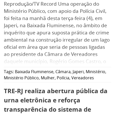
Reprodução/TV Record Uma operação do
Ministério Público, com apoio da Polícia Civil,
foi feita na manhã desta terça-feira (4), em
Japeri, na Baixada Fluminense, no âmbito de
inquérito que apura suposta prática de crime
ambiental na construção irregular de um lago
oficial em área que seria de pessoas ligadas
ao presidente da Câmara de Vereadores
daquele município, Rogério Gomes Castro, o
Rogerinho da RR.
Tags:
Baixada Fluminense
,
Câmara
,
Japeri
,
Ministério
,
Ministério Público
,
Mulher
,
Polícia
,
Vereadores
Segundo o jornalismo da TV Recprd divulgou
TRE-RJ realiza abertura pública da
no início da tarde, durante a ação uma
mulher e um homem, que seria,
urna eletrônica e reforça
respectivamente, mãe e irmão de Rogério,
transparência do sistema de
foram presas por suposto roubo de energia