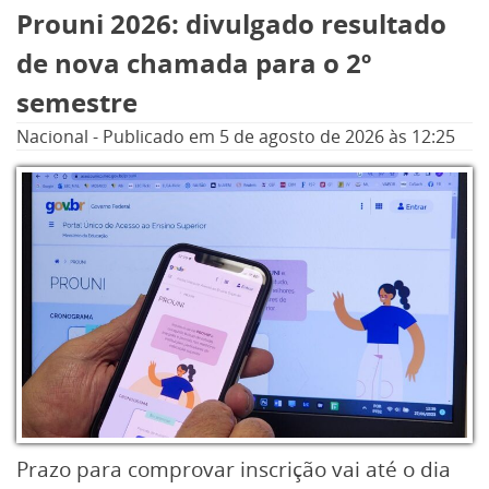
foram divulgados nesta quarta-feira (5) pelo
Prouni 2026: divulgado resultado
Ministério da Educação (MEC).
de nova chamada para o 2º
semestre
Nacional
-
Publicado em
5 de agosto de 2026
às 12:25
Prazo para comprovar inscrição vai até o dia