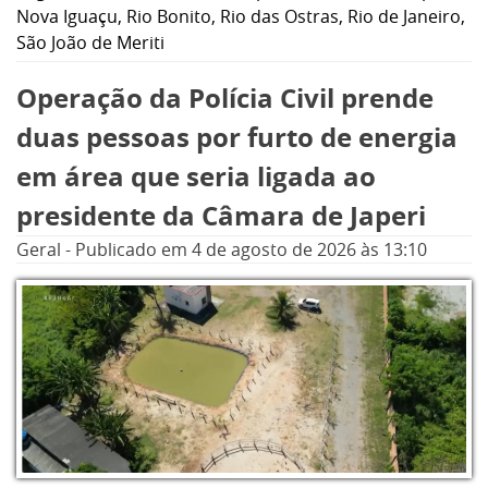
mil eleitores, de 20 cidades, é fruto de uma
Nova Iguaçu
,
Rio Bonito
,
Rio das Ostras
,
Rio de Janeiro
,
decisão do presidente do órgão,
São João de Meriti
desembargador Claudio de Mello Tavares,
Operação da Polícia Civil prende
após uma análise produzida pelo Grupo de
Trabalho Unificado de Defesa da Integridade
duas pessoas por furto de energia
Eleitoral. O comitê é formado pelo Sistema de
em área que seria ligada ao
Justiça Eleitoral e pelos setores de inteligência
presidente da Câmara de Japeri
das forças de segurança, com o objetivo de
Geral
-
Publicado em
4 de agosto de 2026
às 13:10
impedir que a votação seja realizada em
locais dominados pelo crime organizado e
classificados como de alto risco.