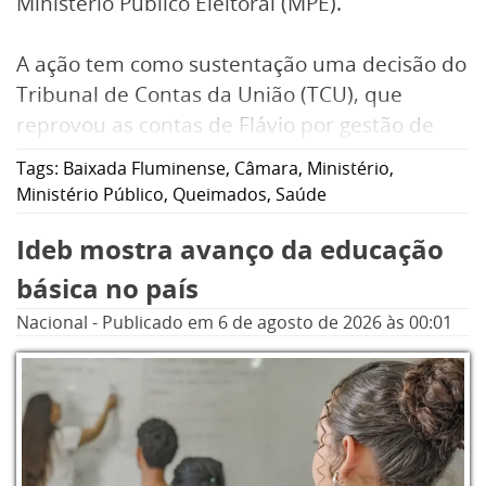
Ministério Público Eleitoral (MPE).
A ação tem como sustentação uma decisão do
Tribunal de Contas da União (TCU), que
reprovou as contas de Flávio por gestão de
recursos da Saúde no município de
Tags:
Baixada Fluminense
,
Câmara
,
Ministério
,
Queimados, na Baixada Fluminense,
Ministério Público
,
Queimados
,
Saúde
referentes ao exercício de 2007, quando o
Ideb mostra avanço da educação
hoje deputado ele exercia o cargo de
secretário.
básica no país
Nacional
-
Publicado em
6 de agosto de 2026
às 00:01