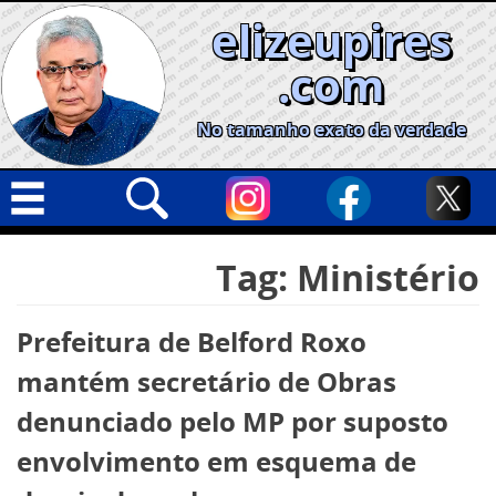
Skip
elizeupires
to
content
.com
No tamanho exato da verdade
Capa
Pesquisar
Tag:
Ministério
por:
Geral
Cidades
Prefeitura de Belford Roxo
Política
mantém secretário de Obras
Nacional
denunciado pelo MP por suposto
Opinião
envolvimento em esquema de
Informe especial