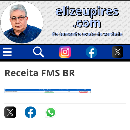
Skip
elizeupires
to
content
.com
No tamanho exato da verdade
Capa
Pesquisar
Receita FMS BR
por:
Geral
Cidades
Política
Nacional
Opinião
Informe especial