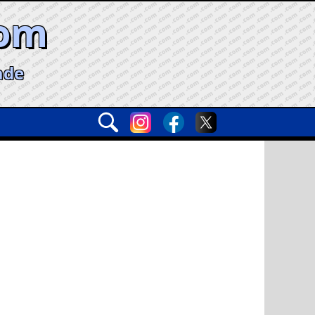
com
ade