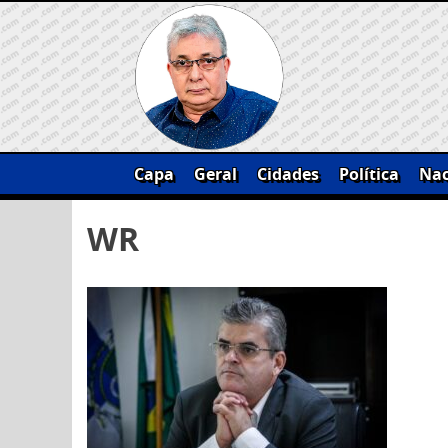
Skip
to
content
Capa
Geral
Cidades
Política
Nac
Pesquisar
WR
por: