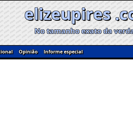
elizeupires .
No tamanho exato da verd
ional
Opinião
Informe especial