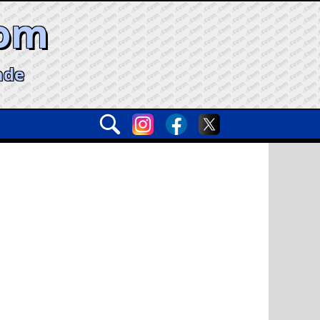
com
ade