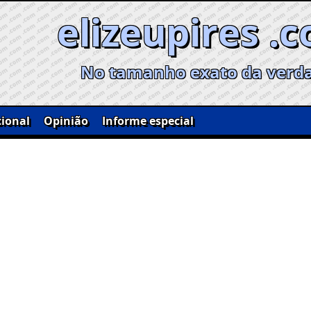
elizeupires .
No tamanho exato da verd
ional
Opinião
Informe especial