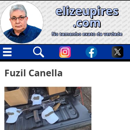
Skip
elizeupires
to
content
.com
No tamanho exato da verdade
Capa
Pesquisar
Fuzil Canella
por:
Geral
Cidades
Política
Nacional
Opinião
Informe especial