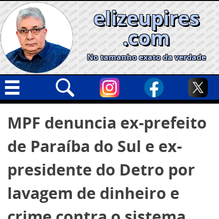
Skip
elizeupires
to
content
.com
No tamanho exato da verdade
Capa
Pesquisar
MPF denuncia ex-prefeito
por:
Geral
de Paraíba do Sul e ex-
Cidades
Política
presidente do Detro por
Nacional
lavagem de dinheiro e
Opinião
crime contra o sistema
Informe especial