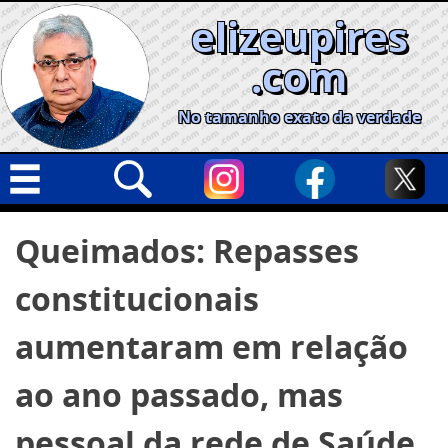
Skip
elizeupires
to
content
.com
No tamanho exato da verdade
Capa
Pesquisar
Queimados: Repasses
por:
Geral
constitucionais
Cidades
Política
aumentaram em relação
Nacional
ao ano passado, mas
Opinião
pessoal da rede de Saúde
Informe especial