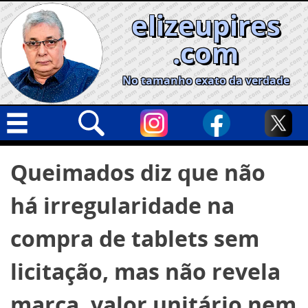
Skip
elizeupires
to
content
.com
No tamanho exato da verdade
Capa
Pesquisar
Queimados diz que não
por:
Geral
há irregularidade na
Cidades
Política
compra de tablets sem
Nacional
licitação, mas não revela
Opinião
marca, valor unitário nem
Informe especial