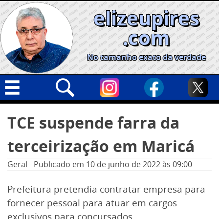
Skip
elizeupires
to
content
.com
No tamanho exato da verdade
Capa
Pesquisar
TCE suspende farra da
por:
Geral
terceirização em Maricá
Cidades
Política
Geral
-
Publicado em
10 de junho de 2022
às 09:00
Nacional
Prefeitura pretendia contratar empresa para
Opinião
fornecer pessoal para atuar em cargos
Informe especial
exclusivos para concursados