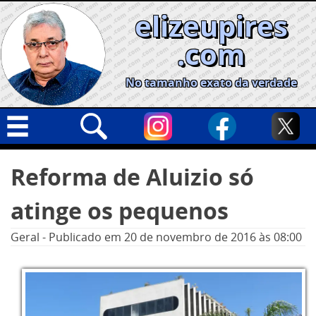
Skip
elizeupires
to
content
.com
No tamanho exato da verdade
Capa
Pesquisar
Reforma de Aluizio só
por:
Geral
atinge os pequenos
Cidades
Política
Geral
-
Publicado em
20 de novembro de 2016
às 08:00
Nacional
Opinião
Informe especial