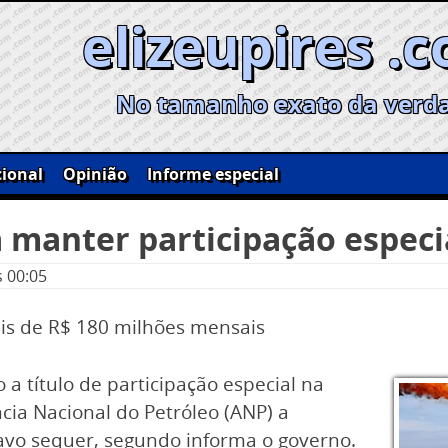
elizeupires .
No tamanho exato da verd
ional
Opinião
Informe especial
 manter participação especia
s 00:05
ais de R$ 180 milhões mensais
a título de participação especial na
ncia Nacional do Petróleo (ANP) a
avo sequer, segundo informa o governo.