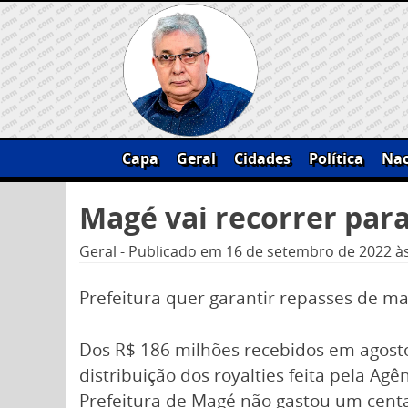
Skip
to
content
Capa
Geral
Cidades
Política
Nac
Pesquisar
Magé vai recorrer para
por:
Geral
-
Publicado em
16 de setembro de 2022
à
Prefeitura quer garantir repasses de m
Dos R$ 186 milhões recebidos em agosto 
distribuição dos royalties feita pela Agê
Prefeitura de Magé não gastou um cent