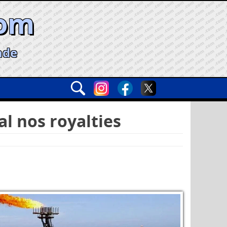
com
ade
l nos royalties