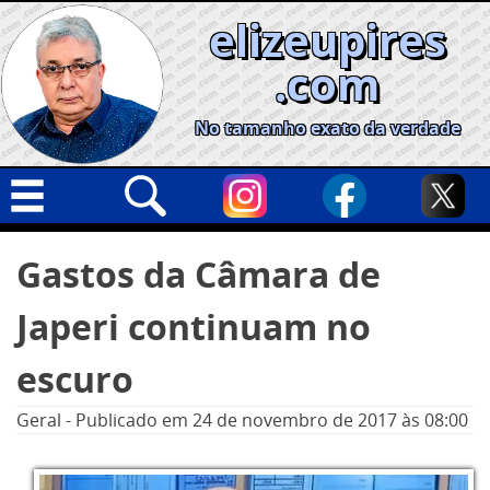
Skip
elizeupires
to
content
.com
No tamanho exato da verdade
Capa
Pesquisar
Gastos da Câmara de
por:
Geral
Japeri continuam no
Cidades
Política
escuro
Nacional
Geral
-
Publicado em
24 de novembro de 2017
às 08:00
Opinião
Informe especial