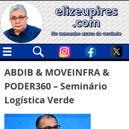
Skip
elizeupires
to
content
.com
No tamanho exato da verdade
Capa
Pesquisar
ABDIB & MOVEINFRA &
por:
Geral
PODER360 – Seminário
Cidades
Política
Logística Verde
Nacional
Opinião
Informe especial