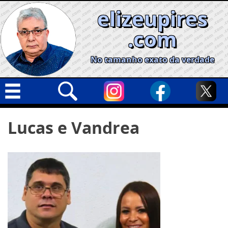
Skip
elizeupires
to
content
.com
No tamanho exato da verdade
Capa
Pesquisar
Lucas e Vandrea
por:
Geral
Cidades
Política
Nacional
Opinião
Informe especial