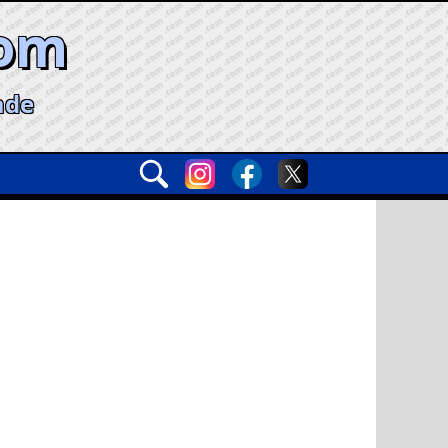
com
ade