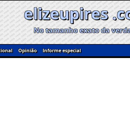
elizeupires .
No tamanho exato da verd
ional
Opinião
Informe especial