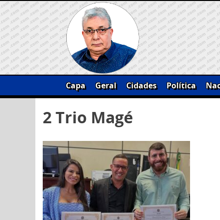
Skip
to
content
Capa
Geral
Cidades
Política
Nac
Pesquisar
2 Trio Magé
por: