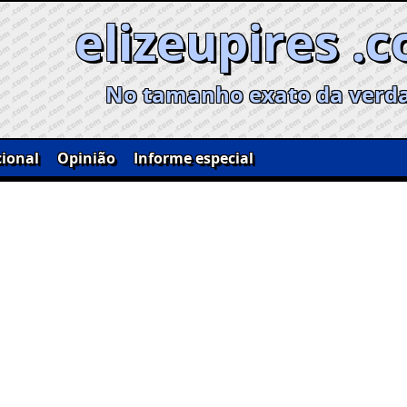
elizeupires .
No tamanho exato da verd
ional
Opinião
Informe especial