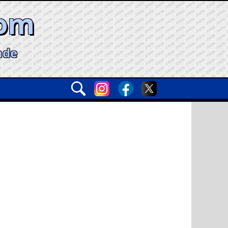
com
ade