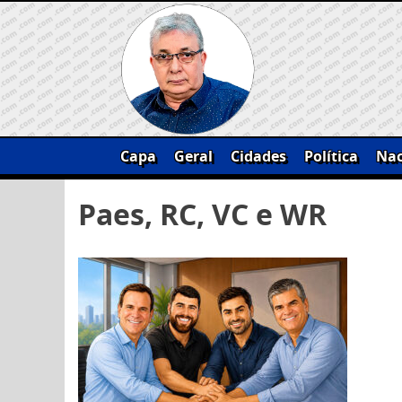
Skip
to
content
Capa
Geral
Cidades
Política
Nac
Pesquisar
Paes, RC, VC e WR
por: