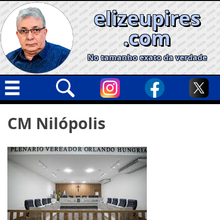
Skip
elizeupires
to
content
.com
No tamanho exato da verdade
Capa
Pesquisar
CM Nilópolis
por:
Geral
Cidades
Política
Nacional
Opinião
Informe especial