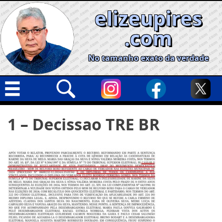
Skip
elizeupires
to
content
.com
No tamanho exato da verdade
Capa
Pesquisar
1 – Decissao TRE BR
por:
Geral
Cidades
Política
Nacional
Opinião
Informe especial