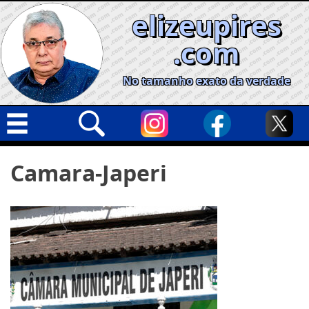
Skip
elizeupires
to
content
.com
No tamanho exato da verdade
Capa
Pesquisar
Camara-Japeri
por:
Geral
Cidades
Política
Nacional
Opinião
Informe especial