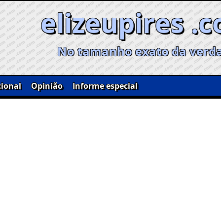
elizeupires .
No tamanho exato da verd
ional
Opinião
Informe especial