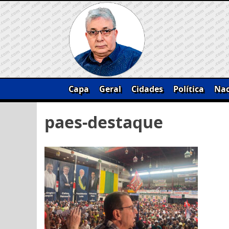
Skip
to
content
Capa
Geral
Cidades
Política
Nac
Pesquisar
paes-destaque
por: