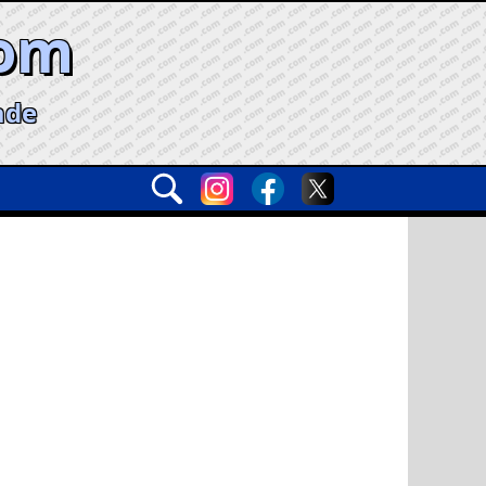
com
ade