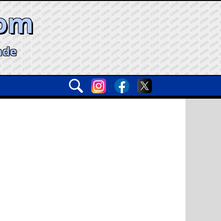
com
ade