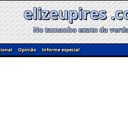
elizeupires .
No tamanho exato da verd
ional
Opinião
Informe especial