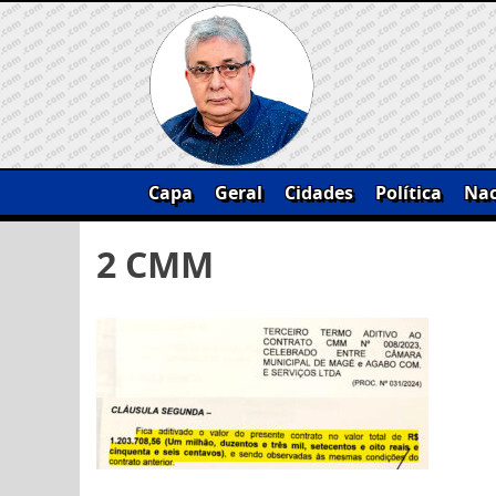
Skip
to
content
Capa
Geral
Cidades
Política
Nac
Pesquisar
2 CMM
por: