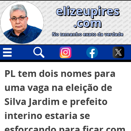
Skip
elizeupires
to
content
.com
No tamanho exato da verdade
Capa
Pesquisar
PL tem dois nomes para
por:
Geral
uma vaga na eleição de
Cidades
Política
Silva Jardim e prefeito
Nacional
interino estaria se
Opinião
esforçando para ficar com
Informe especial