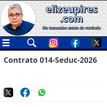
Skip
elizeupires
to
content
.com
No tamanho exato da verdade
Capa
Pesquisar
Contrato 014-Seduc-2026
por:
Geral
Cidades
Política
Nacional
Opinião
Informe especial