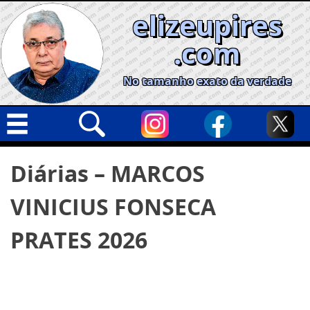
Skip
elizeupires
to
content
.com
No tamanho exato da verdade
Capa
Pesquisar
Diárias – MARCOS
por:
Geral
VINICIUS FONSECA
Cidades
Política
PRATES 2026
Nacional
Opinião
Informe especial