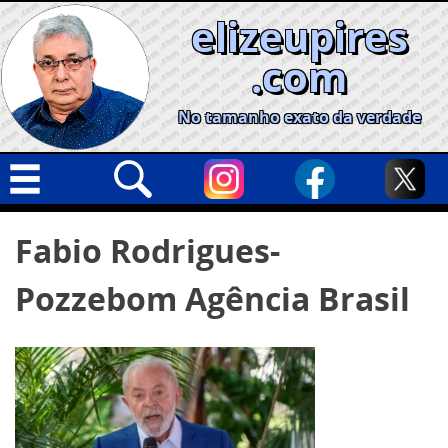
Skip
elizeupires
to
content
.com
No tamanho exato da verdade
Capa
Pesquisar
Fabio Rodrigues-
por:
Geral
Pozzebom Agência Brasil
Cidades
Política
Nacional
Opinião
Informe especial