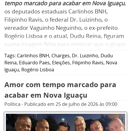
tempo marcado para acabar em Nova Iguaçu
,
os deputados estaduais Carlinhos BNH,
Filipinho Ravis, o federal Dr. Luizinho, o
vereador Vaguinho Neguinho, o ex-prefeito
Rogério Lisboa e o atual, Dudu Reina, figuram
numa imagem feita para mostrar que o grupo
que venceu as eleições municipais de 2024
Tags:
Carlinhos BNH
,
Charges
,
Dr. Luizinho
,
Dudu
permanece unido.
Reina
,
Eduardo Paes
,
Eleições
,
Filipinho Ravis
,
Nova
Iguaçu
,
Rogério Lisboa
Amor com tempo marcado para
acabar em Nova Iguaçu
Política
-
Publicado em
25 de julho de 2026
às 09:00