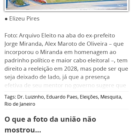
● Elizeu Pires
Foto: Arquivo Eleito na aba do ex-prefeito
Jorge Miranda, Alex Maroto de Oliveira – que
incorporou o Miranda em homenagem ao
padrinho político e maior cabo eleitoral –, tem
direito a reeleição em 2028, mas pode ser que
seja deixado de lado, já que a presença
efetiva de seu mentor no governo sugere que
Jorge, que quer ser deputado federal pelo PL,
Tags:
Dr. Luizinho
,
Eduardo Paes
,
Eleições
,
Mesquita
,
ainda não desapegou. Porém, seja lá qual
Rio de Janeiro
Miranda vir a ser escolhido, a disputa pela
O que a foto da união não
sucessão em Mesquita já começou a ser
desenhada e deve ter um Talento envolvido.
mostrou…