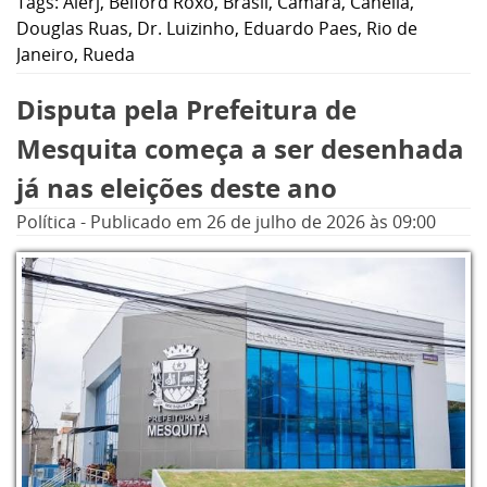
Tags:
Alerj
,
Belford Roxo
,
Brasil
,
Câmara
,
Canella
,
Douglas Ruas
,
Dr. Luizinho
,
Eduardo Paes
,
Rio de
Janeiro
,
Rueda
Disputa pela Prefeitura de
Mesquita começa a ser desenhada
já nas eleições deste ano
Política
-
Publicado em
26 de julho de 2026
às 09:00