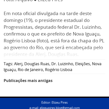
Em nota oficial divulgada na tarde deste
domingo (19), o presidente estadual do
Progressistas, deputado federal Dr. Luizinho,
confirmou o que ex-prefeito de Nova Iguaçu,
Rogério Lisboa (foto), está fora da chapa do PL
ao governo do Rio, que será encabeçada pelo
presidente da Alerj, Douglas Ruas.
Tags:
Alerj
,
Douglas Ruas
,
Dr. Luizinho
,
Eleições
,
Nova
Iguaçu
,
Rio de Janeiro
,
Rogério Lisboa
Navegação
Publicações mais antigas
por
posts
Editor: Elizeu Pires
e-mail:
elizeupires.blog@gmail.com