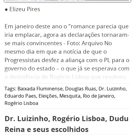
● Elizeu Pires
Em janeiro deste ano o "romance parecia que
iria emplacar, agora as declarações tornaram-
se mais convincentes - Foto: Arquivo No
mesmo dia em que a notícia de que o
Progressistas desfez a aliança com o PL para o
governo do estado – o que já se esperava com
a desistência de Rogério Lisboa que resolveu
pular do barco furado em que Douglas Ruas
Tags:
Baixada Fluminense
,
Douglas Ruas
,
Dr. Luizinho
,
está navegando – o candidato a governador
Eduardo Paes
,
Eleições
,
Mesquita
,
Rio de Janeiro
,
pelo PSD, Eduardo Paes, faz uma declaração
Rogério Lisboa
pública de amor ao presidente estadual do
Dr. Luizinho, Rogério Lisboa, Dudu
partido, o deputado federal Dr. Luizinho,
deixando claro que o “relacionamento” é sério
Reina e seus escolhidos