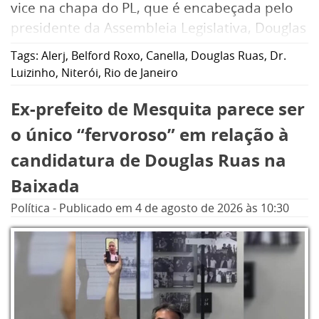
vice na chapa do PL, que é encabeçada pelo
presidente da Assembleia Legislativa, Douglas
Ruas, e de lançar um candidato ao senado.
Tags:
Alerj
,
Belford Roxo
,
Canella
,
Douglas Ruas
,
Dr.
Luizinho
,
Niterói
,
Rio de Janeiro
Ex-prefeito de Mesquita parece ser
o único “fervoroso” em relação à
candidatura de Douglas Ruas na
Baixada
Política
-
Publicado em
4 de agosto de 2026
às 10:30