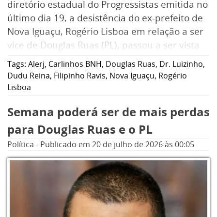
diretório estadual do Progressistas emitida no
último dia 19, a desistência do ex-prefeito de
Nova Iguaçu, Rogério Lisboa em relação a ser
vice de Douglas Ruas (PL), passou a ser vista
como ameaça aos deputados estaduais
Tags:
Alerj
,
Carlinhos BNH
,
Douglas Ruas
,
Dr. Luizinho
,
Filipinho Ravis e Carlinhos BNH (ambos do PP),
Dudu Reina
,
Filipinho Ravis
,
Nova Iguaçu
,
Rogério
e ao vereador Vagner Mateus dos Santos,
Lisboa
mais conhecido como Vaguinho Neguinho,
Semana poderá ser de mais perdas
que vai disputar uma cadeira na Alerj pelo
PRD. Só que não. Lisboa não pulou da canoa
para Douglas Ruas e o PL
furada de Ruas para concorrer a deputado,
Política
-
Publicado em
20 de julho de 2026
às 00:05
embora muitos do seu entorno assim
desejasse.