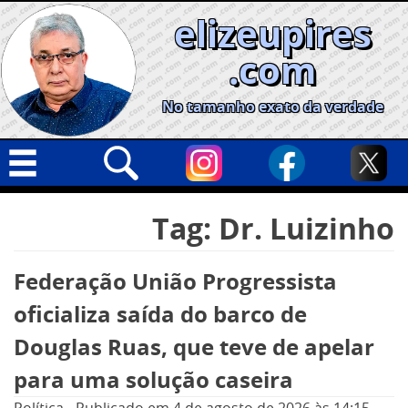
Skip
elizeupires
to
content
.com
No tamanho exato da verdade
Capa
Pesquisar
Tag:
Dr. Luizinho
por:
Geral
Cidades
Federação União Progressista
Política
oficializa saída do barco de
Nacional
Douglas Ruas, que teve de apelar
Opinião
para uma solução caseira
Informe especial