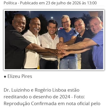
e a coisa é para “casar”. O que significa dizer
Política
-
Publicado em
23 de julho de 2026
às 13:00
que PP e PSD poderão se apresentar de mãos
dadas de agora em diante nos palanques do
Rio de Janeiro.
● Elizeu Pires
Dr. Luizinho e Rogério Lisboa estão
reeditando o desenho de 2024 - Foto:
Reprodução Confirmada em nota oficial pelo