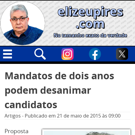
Skip
elizeupires
to
content
.com
No tamanho exato da verdade
Capa
Pesquisar
Mandatos de dois anos
por:
Geral
podem desanimar
Cidades
Política
candidatos
Nacional
Artigos
-
Publicado em
21 de maio de 2015
às 09:00
Opinião
Proposta
Informe especial