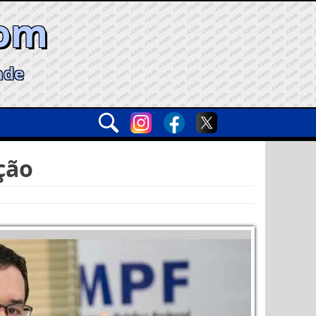
com
ade
ção