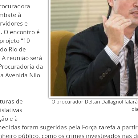
procuradora
ombate à
rvidores e
l. O encontro é
projeto “10
do Rio de
. A reunião será
 Procuradoria da
na Avenida Nilo
aturas de
O procurador Deltan Dallagnol falar
di
slativas
ção e à
didas foram sugeridas pela Força-tarefa a parti
nheiro público, como os crimes investigados nas d