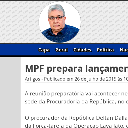
Skip
to
content
Capa
Geral
Cidades
Política
Nac
Pesquisar
MPF prepara lançamen
por:
Artigos
-
Publicado em
26 de julho de 2015
às 1
A reunião preparatória vai acontecer n
sede da Procuradoria da República, no c
O procurador da República Deltan Dall
da Força-tarefa da Operação Lava Jato, 