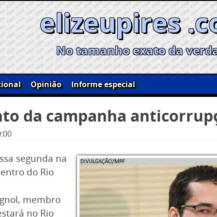
elizeupires .
No tamanho exato da verd
ional
Opinião
Informe especial
to da campanha anticorrup
0:00
essa segunda na
entro do Rio
agnol, membro
estará no Rio