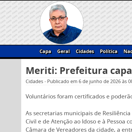
Skip
to
content
Capa
Geral
Cidades
Política
Nac
Pesquisar
Meriti: Prefeitura cap
por:
Cidades
-
Publicado em
6 de junho de 2026
às 0
Voluntários foram certificados e poderã
As secretarias municipais de Resiliênci
Civil e de Atenção ao Idoso e à Pessoa c
Câmara de Vereadores da cidade, a entr