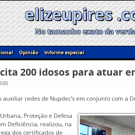
elizeupires .
No tamanho exato da verd
ional
Opinião
Informe especial
acita 200 idosos para atuar e
0:05
o auxiliar redes de Nupdec’s em conjunto com a De
a Urbana, Proteção e Defesa
om Deficiência, realizou, na
ega dos certificados de