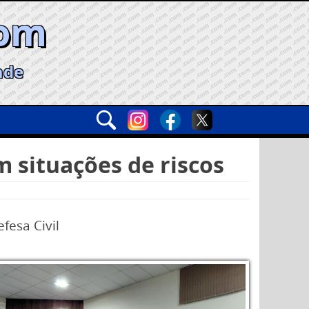
com
ade
m situações de riscos
fesa Civil