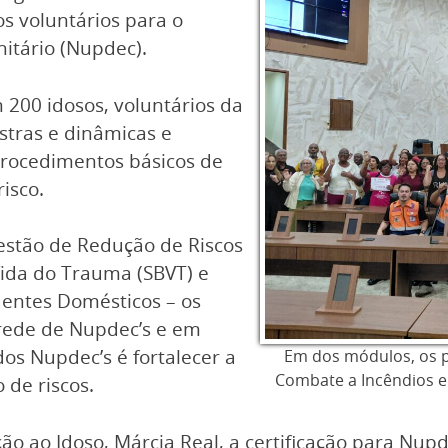
s voluntários para o
itário (Nupdec).
 200 idosos, voluntários da
stras e dinâmicas e
procedimentos básicos de
isco.
estão de Redução de Riscos
Vida do Trauma (SBVT) e
dentes Domésticos – os
 rede de Nupdec’s e em
dos Nupdec’s é fortalecer a
Em dos módulos, os 
Combate a Incêndios e
 de riscos.
ão ao Idoso, Márcia Real, a certificação para Nupd