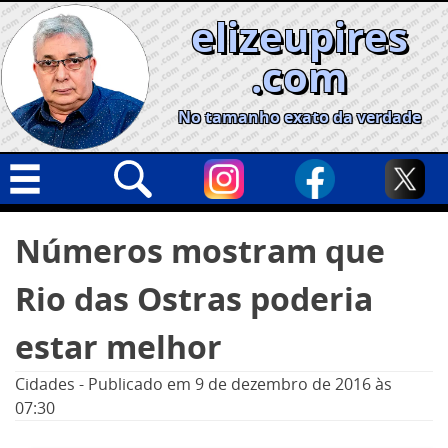
Skip
elizeupires
to
content
.com
No tamanho exato da verdade
Capa
Pesquisar
Números mostram que
por:
Geral
Rio das Ostras poderia
Cidades
Política
estar melhor
Nacional
Cidades
-
Publicado em
9 de dezembro de 2016
às
Opinião
07:30
Informe especial