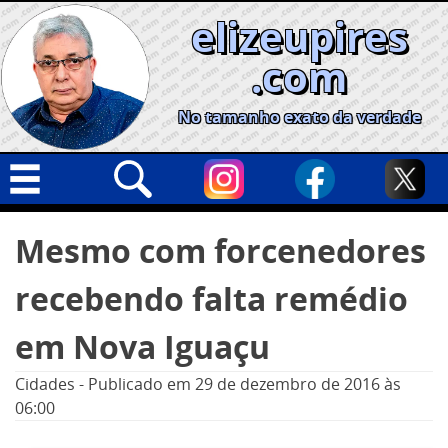
Skip
elizeupires
to
content
.com
No tamanho exato da verdade
Capa
Pesquisar
Mesmo com forcenedores
por:
Geral
recebendo falta remédio
Cidades
Política
em Nova Iguaçu
Nacional
Cidades
-
Publicado em
29 de dezembro de 2016
às
Opinião
06:00
Informe especial