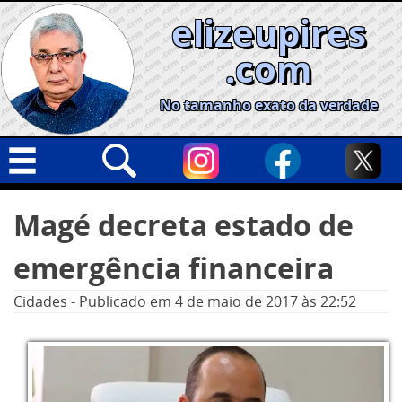
Skip
elizeupires
to
content
.com
No tamanho exato da verdade
Capa
Pesquisar
Magé decreta estado de
por:
Geral
emergência financeira
Cidades
Política
Cidades
-
Publicado em
4 de maio de 2017
às 22:52
Nacional
Opinião
Informe especial