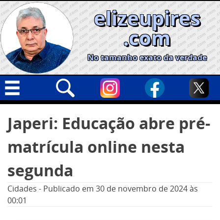
Skip
elizeupires
to
content
.com
No tamanho exato da verdade
Capa
Pesquisar
Japeri: Educação abre pré-
por:
Geral
matrícula online nesta
Cidades
Política
segunda
Nacional
Cidades
-
Publicado em
30 de novembro de 2024
às
Opinião
00:01
Informe especial