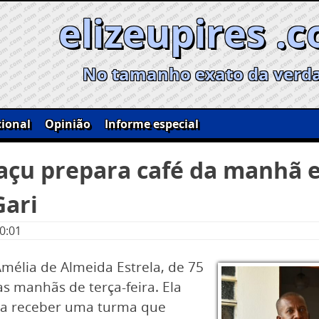
elizeupires .
No tamanho exato da verd
ional
Opinião
Informe especial
çu prepara café da manhã e
Gari
0:01
mélia de Almeida Estrela, de 75
 manhãs de terça-feira. Ela
ra receber uma turma que