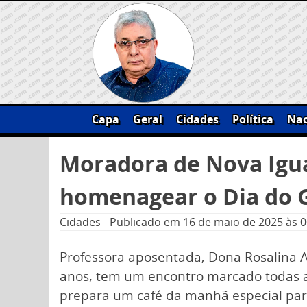
Skip
to
content
Capa
Geral
Cidades
Política
Nac
Pesquisar
Moradora de Nova Igua
por:
homenagear o Dia do 
Cidades
-
Publicado em
16 de maio de 2025
às 0
Professora aposentada, Dona Rosalina A
anos, tem um encontro marcado todas as
prepara um café da manhã especial pa