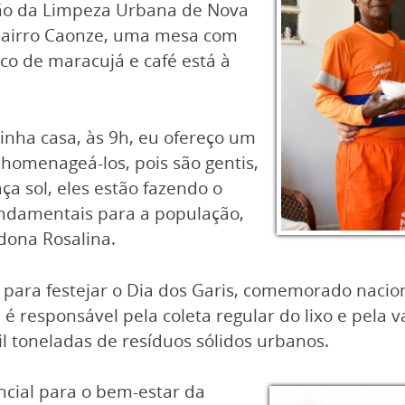
hão da Limpeza Urbana de Nova
 bairro Caonze, uma mesa com
uco de maracujá e café está à
nha casa, às 9h, eu ofereço um
 homenageá-los, pois são gentis,
ça sol, eles estão fazendo o
undamentais para a população,
dona Rosalina.
oi para festejar o Dia dos Garis, comemorado nacio
 responsável pela coleta regular do lixo e pela v
 toneladas de resíduos sólidos urbanos.
cial para o bem-estar da