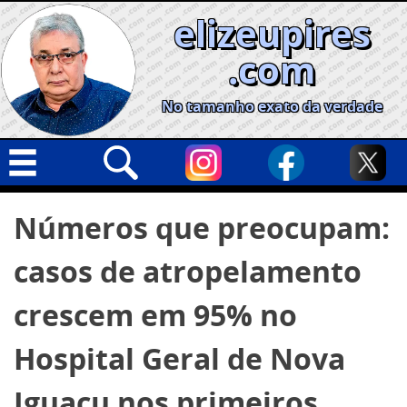
Skip
elizeupires
to
content
.com
No tamanho exato da verdade
Capa
Pesquisar
Números que preocupam:
por:
Geral
casos de atropelamento
Cidades
Política
crescem em 95% no
Nacional
Hospital Geral de Nova
Opinião
Iguaçu nos primeiros
Informe especial