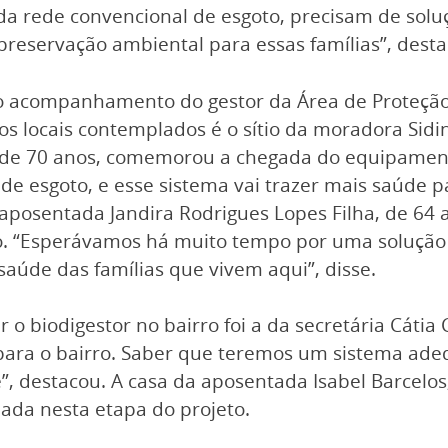
 da rede convencional de esgoto, precisam de soluç
preservação ambiental para essas famílias”, desta
 o acompanhamento do gestor da Área de Proteção
locais contemplados é o sítio da moradora Sidinei
lva, de 70 anos, comemorou a chegada do equipame
 de esgoto, e esse sistema vai trazer mais saúde
 aposentada Jandira Rodrigues Lopes Filha, de 64
to. “Esperávamos há muito tempo por uma solução 
úde das famílias que vivem aqui”, disse.
 o biodigestor no bairro foi a da secretária Cátia
para o bairro. Saber que teremos um sistema ade
, destacou. A casa da aposentada Isabel Barcelos,
ada nesta etapa do projeto.