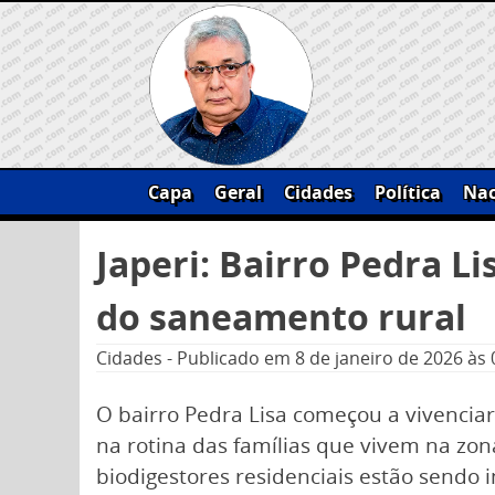
Skip
to
content
Capa
Geral
Cidades
Política
Nac
Pesquisar
Japeri: Bairro Pedra L
por:
do saneamento rural
Cidades
-
Publicado em
8 de janeiro de 2026
às 
O bairro Pedra Lisa começou a vivenciar
na rotina das famílias que vivem na zona
biodigestores residenciais estão sendo 