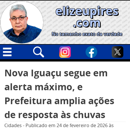
Skip
elizeupires
to
content
.com
No tamanho exato da verdade
Capa
Pesquisar
Nova Iguaçu segue em
por:
Geral
alerta máximo, e
Cidades
Política
Prefeitura amplia ações
Nacional
de resposta às chuvas
Opinião
Cidades
-
Publicado em
24 de fevereiro de 2026
às
Informe especial