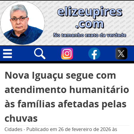
Skip
elizeupires
to
content
.com
No tamanho exato da verdade
Capa
Pesquisar
Nova Iguaçu segue com
por:
Geral
atendimento humanitário
Cidades
Política
às famílias afetadas pelas
Nacional
chuvas
Opinião
Cidades
-
Publicado em
26 de fevereiro de 2026
às
Informe especial