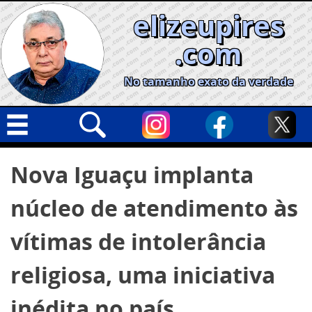
Skip
elizeupires
to
content
.com
No tamanho exato da verdade
Capa
Pesquisar
Nova Iguaçu implanta
por:
Geral
núcleo de atendimento às
Cidades
Política
vítimas de intolerância
Nacional
religiosa, uma iniciativa
Opinião
inédita no país
Informe especial