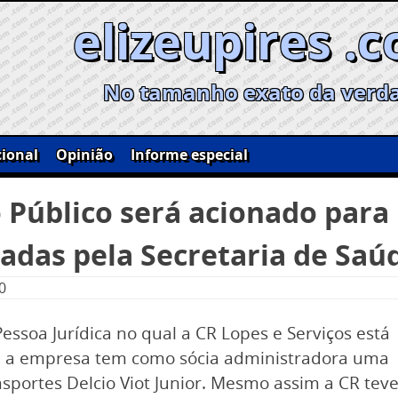
elizeupires .
No tamanho exato da verd
ional
Opinião
Informe especial
 Público será acionado para 
das pela Secretaria de Saú
0
ssoa Jurídica no qual a CR Lopes e Serviços está
05, a empresa tem como sócia administradora uma
nsportes Delcio Viot Junior. Mesmo assim a CR tev