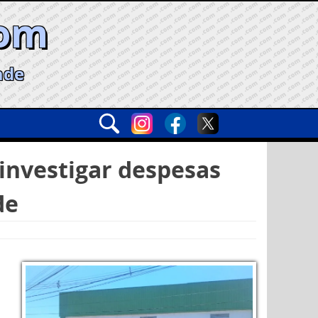
com
ade
investigar despesas
de
e