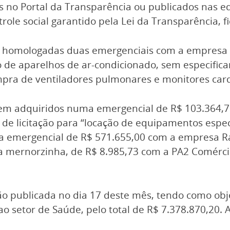
o Portal da Transparência ou publicados nas ediç
role social garantido pela Lei da Transparência, fi
ido homologadas duas emergenciais com a empresa
o de aparelhos de ar-condicionado, sem especificar
ompra de ventiladores pulmonares e monitores card
em adquiridos numa emergencial de R$ 103.364,70
e licitação para “locação de equipamentos especí
 emergencial de R$ 571.655,00 com a empresa Ral
mernorzinha, de R$ 8.985,73 com a PA2 Comércio 
o publicada no dia 17 deste mês, tendo como obje
 ao setor de Saúde, pelo total de R$ 7.378.870,20.