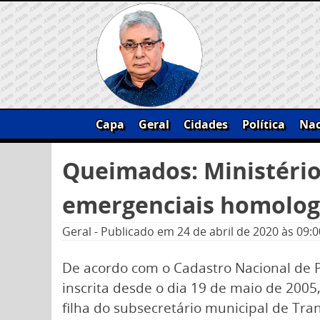
Skip
to
content
Capa
Geral
Cidades
Política
Nac
Pesquisar
Queimados: Ministério
por:
emergenciais homologa
Geral
-
Publicado em
24 de abril de 2020
às 09:0
De acordo com o Cadastro Nacional de Pe
inscrita desde o dia 19 de maio de 20
filha do subsecretário municipal de Tra