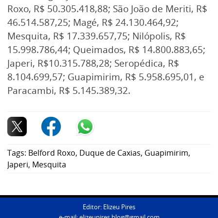
Roxo, R$ 50.305.418,88; São João de Meriti, R$
46.514.587,25; Magé, R$ 24.130.464,92;
Mesquita, R$ 17.339.657,75; Nilópolis, R$
15.998.786,44; Queimados, R$ 14.800.883,65;
Japeri, R$10.315.788,28; Seropédica, R$
8.104.699,57; Guapimirim, R$ 5.958.695,01, e
Paracambi, R$ 5.145.389,32.
Tags:
Belford Roxo
,
Duque de Caxias
,
Guapimirim
,
Japeri
,
Mesquita
Editor: Elizeu Pires
e-mail:
elizeupires.blog@gmail.com