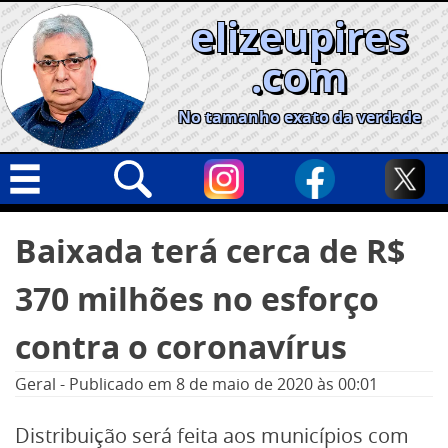
Skip
elizeupires
to
content
.com
No tamanho exato da verdade
Capa
Pesquisar
Baixada terá cerca de R$
por:
Geral
370 milhões no esforço
Cidades
Política
contra o coronavírus
Nacional
Geral
-
Publicado em
8 de maio de 2020
às 00:01
Opinião
Distribuição será feita aos municípios com
Informe especial