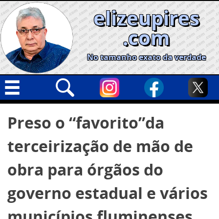
Skip
elizeupires
to
content
.com
No tamanho exato da verdade
Capa
Pesquisar
Preso o “favorito”da
por:
Geral
terceirização de mão de
Cidades
Política
obra para órgãos do
Nacional
governo estadual e vários
Opinião
municípios fluminenses
Informe especial