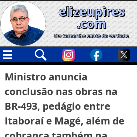
Skip
elizeupires
to
content
.com
No tamanho exato da verdade
Capa
Pesquisar
Ministro anuncia
por:
Geral
conclusão nas obras na
Cidades
Política
BR-493, pedágio entre
Nacional
Itaboraí e Magé, além de
Opinião
cobrança também na
Informe especial