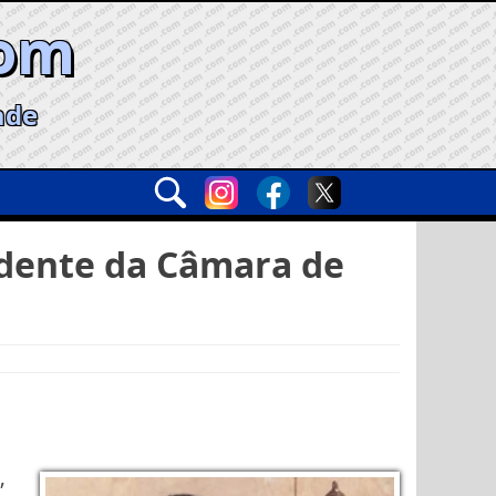
com
ade
idente da Câmara de
,