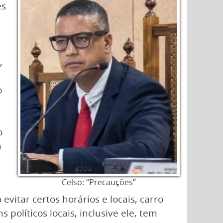
es
,
o
o
m
Celso: “Precauções”
vitar certos horários e locais, carro
olíticos locais, inclusive ele, tem