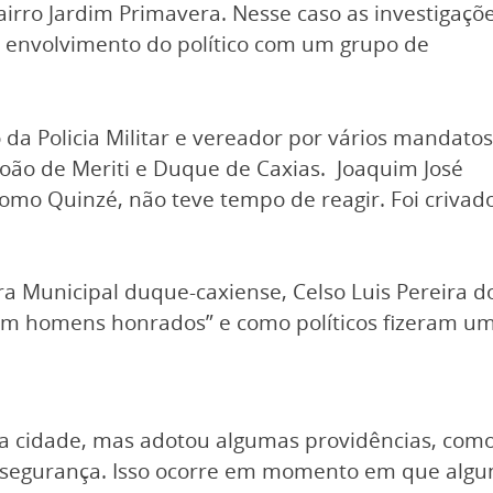
airro Jardim Primavera. Nesse caso as investigaçõ
de envolvimento do político com um grupo de
da Policia Militar e vereador por vários mandatos
 João de Meriti e Duque de Caxias. Joaquim José
omo Quinzé, não teve tempo de reagir. Foi crivad
a Municipal duque-caxiense, Celso Luis Pereira d
ram homens honrados” e como políticos fizeram u
a cidade, mas adotou algumas providências, como e
egurança. Isso ocorre em momento em que alguns p