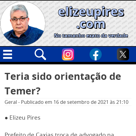
Skip
elizeupires
to
content
.com
No tamanho exato da verdade
Capa
Pesquisar
Teria sido orientação de
por:
Geral
Temer?
Cidades
Política
Geral
-
Publicado em
16 de setembro de 2021
às 21:10
Nacional
● Elizeu Pires
Opinião
Informe especial
Prefeito de Caxias troca de advogado na