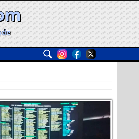
com
ade