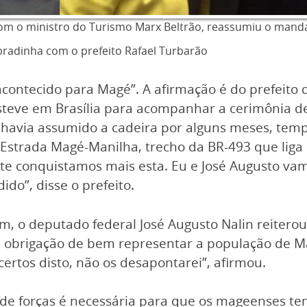
com o ministro do Turismo Marx Beltrão, reassumiu o man
radinha com o prefeito Rafael Turbarão
 acontecido para Magé”. A afirmação é do prefeito
steve em Brasília para acompanhar a cerimônia de
havia assumido a cadeira por alguns meses, temp
Estrada Magé-Manilha, trecho da BR-493 que liga
nte conquistamos mais esta. Eu e José Augusto va
do”, disse o prefeito.
om, o deputado federal José Augusto Nalin reiter
obrigação de bem representar a população de Mag
ertos disto, não os desapontarei”, afirmou.
o de forças é necessária para que os mageenses t