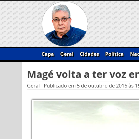
Skip
to
content
Capa
Geral
Cidades
Política
Nac
Pesquisar
Magé volta a ter voz e
por:
Geral
-
Publicado em
5 de outubro de 2016
às 1