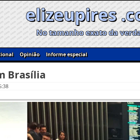
elizeupires .
No tamanho exato da verd
ional
Opinião
Informe especial
m Brasília
5:38