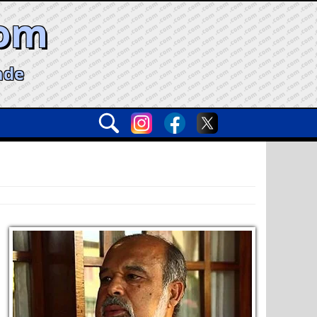
com
ade