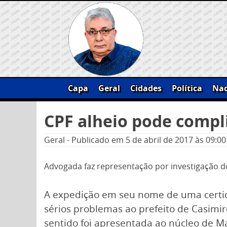
Skip
to
content
Capa
Geral
Cidades
Política
Nac
Pesquisar
CPF alheio pode compl
por:
Geral
-
Publicado em
5 de abril de 2017
às 09:00
Advogada faz representação por investigação do
A expedição em seu nome de uma certi
sérios problemas ao prefeito de Casimi
sentido foi apresentada ao núcleo de M